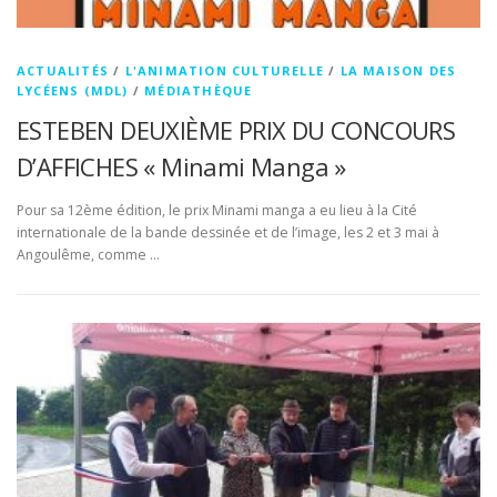
ACTUALITÉS
/
L'ANIMATION CULTURELLE
/
LA MAISON DES
LYCÉENS (MDL)
/
MÉDIATHÈQUE
ESTEBEN DEUXIÈME PRIX DU CONCOURS
D’AFFICHES « Minami Manga »
Pour sa 12ème édition, le prix Minami manga a eu lieu à la Cité
internationale de la bande dessinée et de l’image, les 2 et 3 mai à
Angoulême, comme …