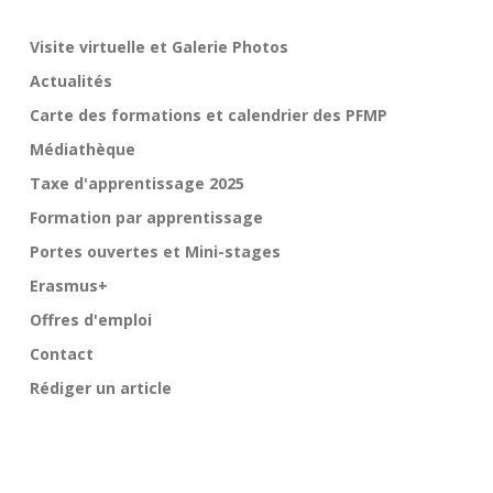
a
t
Visite virtuelle et Galerie Photos
i
Actualités
o
n
Carte des formations et calendrier des PFMP
d
Médiathèque
e
Taxe d'apprentissage 2025
s
Formation par apprentissage
a
Portes ouvertes et Mini-stages
r
t
Erasmus+
i
Offres d'emploi
c
Contact
l
Rédiger un article
e
s