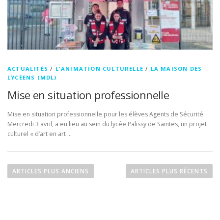
ACTUALITÉS
/
L'ANIMATION CULTURELLE
/
LA MAISON DES
LYCÉENS (MDL)
Mise en situation professionnelle
Mise en situation professionnelle pour les élèves Agents de Sécurité.
Mercredi 3 avril, a eu lieu au sein du lycée Palissy de Saintes, un projet
culturel « d’art en art …
N
a
ARTICLES PLUS ANCIENS
ARTICLES PLUS RÉCENTS
v
i
g