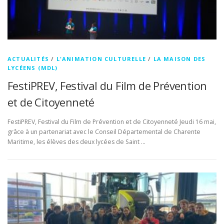
ACTUALITÉS
/
L'ANIMATION CULTURELLE
/
LA MAISON DES
LYCÉENS (MDL)
FestiPREV, Festival du Film de Prévention
et de Citoyenneté
FestiPREV, Festival du Film de Prévention et de Citoyenneté Jeudi 16 mai,
grâce à un partenariat avec le Conseil Départemental de Charente
Maritime, les élèves des deux lycées de Saint …