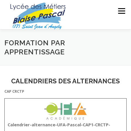
Aller
au
Menu
contenu
SÉCURITÉ DES BIENS ET DES PERSONNES
FORMATION PAR
APPRENTISSAGE
MAINTENANCE DES MATÉRIELS
TRAVAUX PUBLICS
CALENDRIERS DES ALTERNANCES
SECTEUR SPORTIF
FORMATIONS ADULTES
CAP CRCTP
Calendrier-alternance-UFA-Pascal-CAP1-CRCTP-