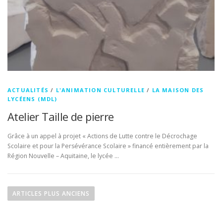
ACTUALITÉS
/
L'ANIMATION CULTURELLE
/
LA MAISON DES
LYCÉENS (MDL)
Atelier Taille de pierre
Grâce à un appel à projet « Actions de Lutte contre le Décrochage
Scolaire et pour la Persévérance Scolaire » financé entièrement par la
Région Nouvelle – Aquitaine, le lycée …
N
a
ARTICLES PLUS ANCIENS
v
i