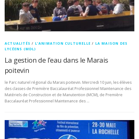
ACTUALITÉS
/
L'ANIMATION CULTURELLE
/
LA MAISON DES
LYCÉENS (MDL)
La gestion de l’eau dans le Marais
poitevin
le Parc naturel régional du Marais poitevin. Mercredi 10 juin, les élèves
des classes de Première Baccalauréat Professionnel Maintenance des
Matériels de Construction et de Manutention (MCM), de Première
Baccalauréat Professionnel Maintenance des …