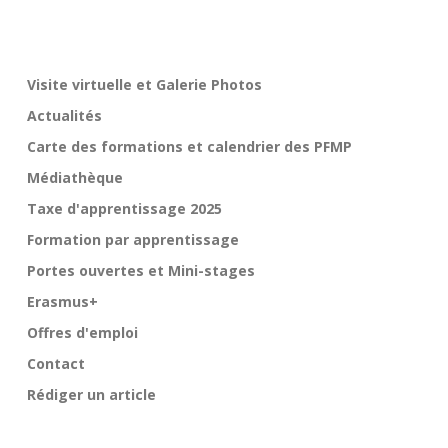
g
a
t
Visite virtuelle et Galerie Photos
i
Actualités
o
n
Carte des formations et calendrier des PFMP
d
Médiathèque
e
Taxe d'apprentissage 2025
s
Formation par apprentissage
a
Portes ouvertes et Mini-stages
r
t
Erasmus+
i
Offres d'emploi
c
Contact
l
Rédiger un article
e
s