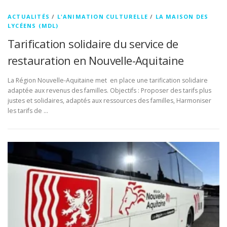
ACTUALITÉS
/
L'ANIMATION CULTURELLE
/
LA MAISON DES
LYCÉENS (MDL)
Tarification solidaire du service de
restauration en Nouvelle-Aquitaine
La Région Nouvelle-Aquitaine met en place une tarification solidaire
adaptée aux revenus des familles. Objectifs : Proposer des tarifs plus
justes et solidaires, adaptés aux ressources des familles, Harmoniser
les tarifs de …