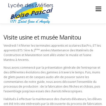
Aller
au
Menu
contenu
SÉCURITÉ DES BIENS ET DES PERSONNES
Visite usine et musée Manitou
Vendredi 14 février les terminales apprentis et scolaires BacPro, ET les
ème
apprentis BTS 1ère & 2
années Maintenance des Matériels de
MAINTENANCE DES MATÉRIELS
TRAVAUX PUBLICS
Construction et Manutention sont allés visiter le musée et l’usine
Manitou à Ancenis.
Nous avons commencé par la présentation générale de l’entreprise et
SECTEUR SPORTIF
FORMATIONS ADULTES
des différentes évolutions des gammes à travers le temps. Puis, munis
de gilets jaunes et de casques audio afin de pouvoir suivre les
commentaires de notre guide, nous avons découvert l’ensemble du
processus de production : de la fabrication des flèches et châssis, puis
l’assemblage jusqu’aux essais des chariots télescopiques.
Habitués à effectuer la maintenance des chariots élévateurs, les élèves
ont été très vite intéressés par la découverte du process de fabrication.