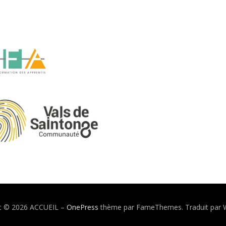
ht © 2026 ACCUEIL
–
OnePress
thème par FameThemes. Traduit par 