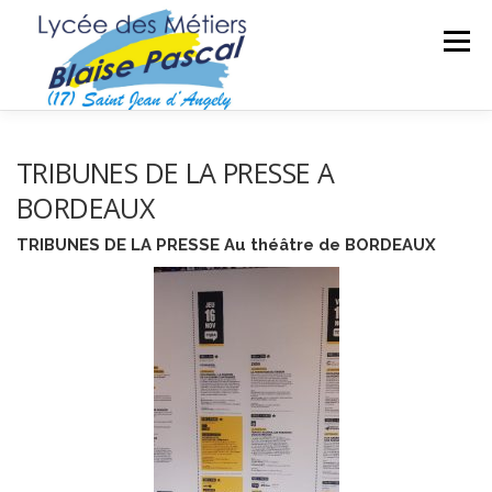
Aller
au
Menu
contenu
SÉCURITÉ DES BIENS ET DES PERSONNES
TRIBUNES DE LA PRESSE A
BORDEAUX
MAINTENANCE DES MATÉRIELS
TRAVAUX PUBLICS
TRIBUNES DE LA PRESSE Au théâtre de BORDEAUX
SECTEUR SPORTIF
FORMATIONS ADULTES