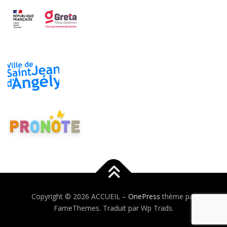
Copyright © 2026 ACCUEIL
–
OnePress
thème par
FameThemes. Traduit par Wp Trads.