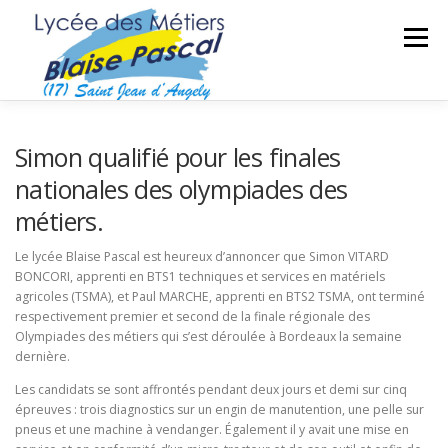
Aller
au
Menu
contenu
SÉCURITÉ DES BIENS ET DES PERSONNES
Simon qualifié pour les finales
nationales des olympiades des
métiers.
MAINTENANCE DES MATÉRIELS
TRAVAUX PUBLICS
Le lycée Blaise Pascal est heureux d’annoncer que Simon VITARD
BONCORI, apprenti en BTS1 techniques et services en matériels
SECTEUR SPORTIF
FORMATIONS ADULTES
agricoles (TSMA), et Paul MARCHE, apprenti en BTS2 TSMA, ont terminé
respectivement premier et second de la finale régionale des
Olympiades des métiers qui s’est déroulée à Bordeaux la semaine
dernière.
Les candidats se sont affrontés pendant deux jours et demi sur cinq
épreuves : trois diagnostics sur un engin de manutention, une pelle sur
pneus et une machine à vendanger. Également il y avait une mise en