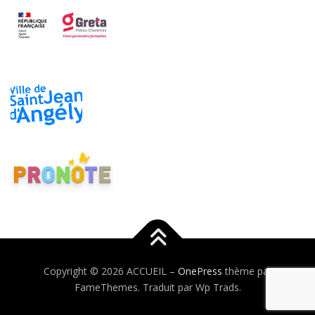
Copyright © 2026 ACCUEIL
–
OnePress
thème par
FameThemes. Traduit par Wp Trads.