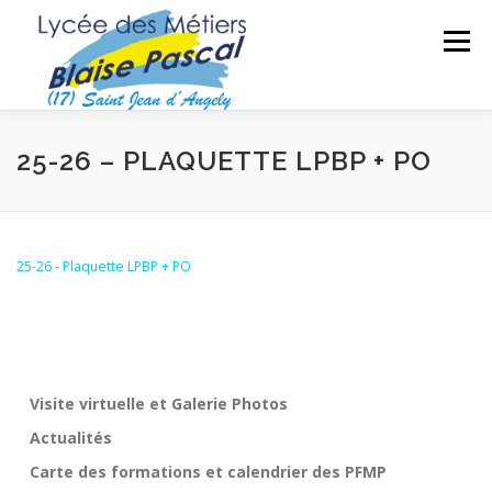
Aller
au
Menu
contenu
SÉCURITÉ DES BIENS ET DES PERSONNES
25-26 – PLAQUETTE LPBP + PO
MAINTENANCE DES MATÉRIELS
TRAVAUX PUBLICS
25-26 - Plaquette LPBP + PO
SECTEUR SPORTIF
FORMATIONS ADULTES
Visite virtuelle et Galerie Photos
Actualités
Carte des formations et calendrier des PFMP