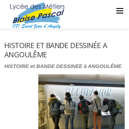
Aller
au
Menu
contenu
SÉCURITÉ DES BIENS ET DES PERSONNES
HISTOIRE ET BANDE DESSINÉE A
ANGOULÊME
MAINTENANCE DES MATÉRIELS
TRAVAUX PUBLICS
HISTOIRE et BANDE DESSINÉE à ANGOULÊME
SECTEUR SPORTIF
FORMATIONS ADULTES