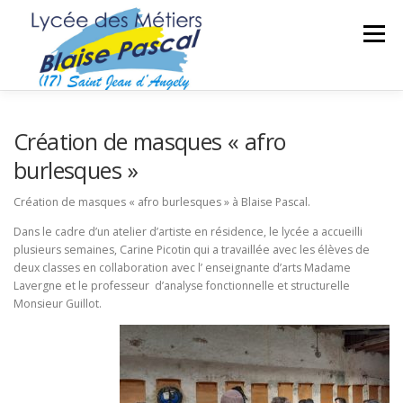
Aller
au
Menu
contenu
SÉCURITÉ DES BIENS ET DES PERSONNES
Création de masques « afro
burlesques »
MAINTENANCE DES MATÉRIELS
TRAVAUX PUBLICS
Création de masques « afro burlesques » à Blaise Pascal.
Dans le cadre d’un atelier d’artiste en résidence, le lycée a accueilli
plusieurs semaines, Carine Picotin qui a travaillée avec les élèves de
SECTEUR SPORTIF
FORMATIONS ADULTES
deux classes en collaboration avec l’ enseignante d’arts Madame
Lavergne et le professeur d’analyse fonctionnelle et structurelle
Monsieur Guillot.