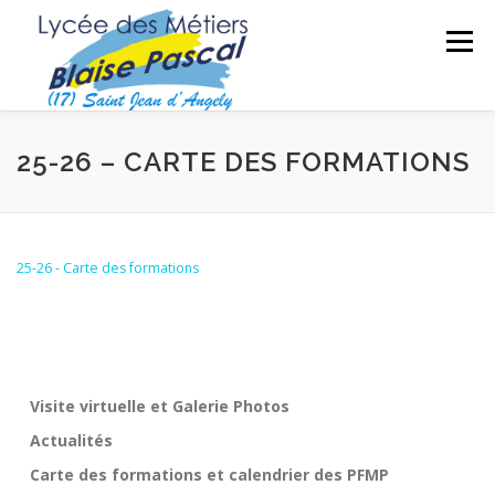
Aller
au
Menu
contenu
SÉCURITÉ DES BIENS ET DES PERSONNES
25-26 – CARTE DES FORMATIONS
MAINTENANCE DES MATÉRIELS
TRAVAUX PUBLICS
25-26 - Carte des formations
SECTEUR SPORTIF
FORMATIONS ADULTES
Visite virtuelle et Galerie Photos
Actualités
Carte des formations et calendrier des PFMP