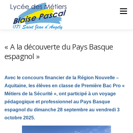
Aller
au
Menu
contenu
SÉCURITÉ DES BIENS ET DES PERSONNES
« A la découverte du Pays Basque
espagnol »
MAINTENANCE DES MATÉRIELS
TRAVAUX PUBLICS
Avec le concours financier de la Région Nouvelle –
SECTEUR SPORTIF
FORMATIONS ADULTES
Aquitaine, les élèves en classe de Première Bac Pro «
Métiers de la Sécurité », ont participé à un voyage
pédagogique et professionnel au Pays Basque
espagnol du dimanche 28 septembre au vendredi 3
octobre 2025.